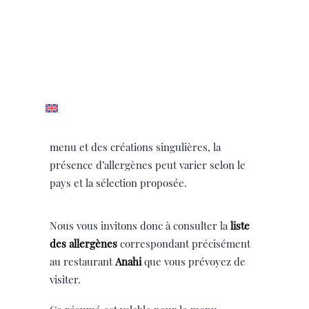
CONTACT
clients que chaque
liste des allergènes
est
propre à un restaurant
Anahi
spécifique.
CONTACT
Les informations présentées concernent
GROUPES & ÉVÉNEMENTS
uniquement les ingrédients
intentionnellement utilisés dans les plats
CARRIÈRES
servis au sein de cet établissement.
Chaque adresse
Anahi
proposant son propre
menu et des créations singulières, la
présence d’allergènes peut varier selon le
pays et la sélection proposée.
Nous vous invitons donc à consulter la
liste
des allergènes
correspondant précisément
au restaurant
Anahi
que vous prévoyez de
visiter.